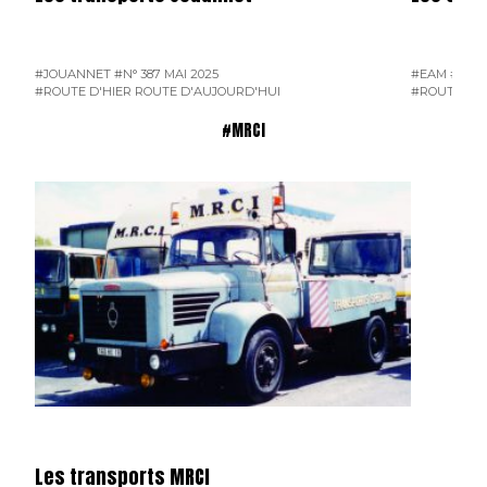
#JOUANNET
#N° 387 MAI 2025
#EAM
#ENT
#ROUTE D'HIER ROUTE D'AUJOURD'HUI
#ROUTE D'H
#MRCI
Les transports MRCI