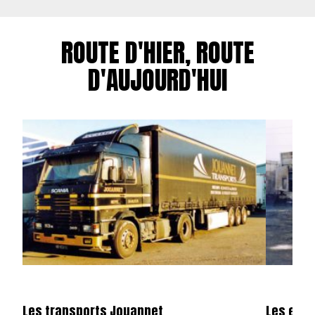
ROUTE D'HIER, ROUTE
D'AUJOURD'HUI
Les transports Jouannet
Les entr