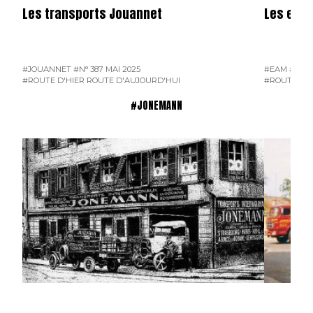
Les transports Jouannet
Les entr
#JOUANNET
#N° 387 MAI 2025
#EAM
#ENT
#ROUTE D'HIER ROUTE D'AUJOURD'HUI
#ROUTE D'H
#JONEMANN