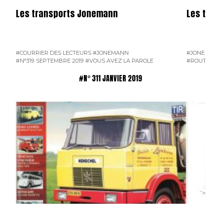
Les transports Jonemann
Les tra
#COURRIER DES LECTEURS
#JONEMANN
#JONEMAN
#N°319 SEPTEMBRE 2019
#VOUS AVEZ LA PAROLE
#ROUTE D'H
#N° 311 JANVIER 2019