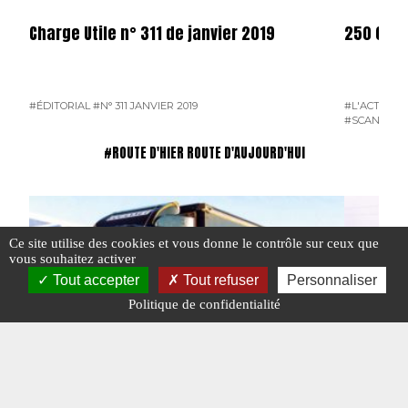
Charge Utile n° 311 de janvier 2019
250 000 
#ÉDITORIAL
#N° 311 JANVIER 2019
#L'ACTUALI
#SCANIA
#ROUTE D'HIER ROUTE D'AUJOURD'HUI
Ce site utilise des cookies et vous donne le contrôle sur ceux que
vous souhaitez activer
Tout accepter
Tout refuser
Personnaliser
Politique de confidentialité