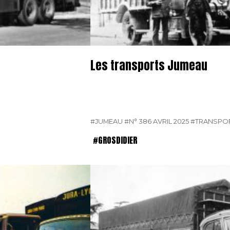
Les transports Jumeau
#JUMEAU
#N° 386 AVRIL 2025
#TRANSPO
#GROSDIDIER