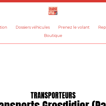
Magazine
Charge
utile
tion
Dossiers véhicules
Prenez le volant
Rep
Boutique
TRANSPORTEURS