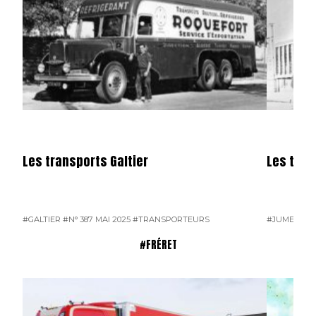
Les transports Galtier
Les tra
#GALTIER
#N° 387 MAI 2025
#TRANSPORTEURS
#JUMEAU
#
#FRÉRET