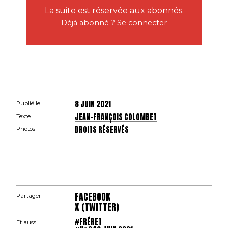
La suite est réservée aux abonnés.
Déjà abonné ?
Se connecter
8 JUIN 2021
Publié le
JEAN-FRANÇOIS COLOMBET
Texte
DROITS RÉSERVÉS
Photos
FACEBOOK
Partager
X (TWITTER)
#FRÉRET
Et aussi