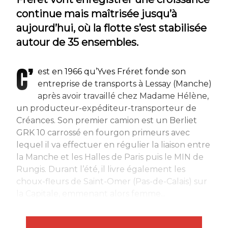
continue mais maîtrisée jusqu’à
aujourd’hui, où la flotte s’est stabilisée
autour de 35 ensembles.
C’
est en 1966 qu’Yves Fréret fonde son
entreprise de transports à Lessay (Manche)
après avoir travaillé chez Madame Hélène,
un producteur-expéditeur-transporteur de
Créances. Son premier camion est un Berliet
GRK 10 carrossé en fourgon primeurs avec
lequel il va effectuer en régulier la liaison entre
la Manche et les Halles de Paris puis le MIN de
Rungis. Durant l’été, il livre également les
choux-fleurs de Saint-Omer (Pas-de-Calais) sur
la Capitale, emmenant alors femme...