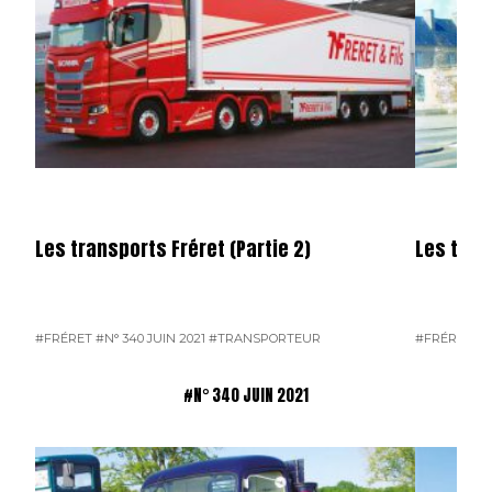
Les transports Fréret (Partie 2)
Les trans
#FRÉRET
#N° 340 JUIN 2021
#TRANSPORTEUR
#FRÉRET
#N
#N° 340 JUIN 2021