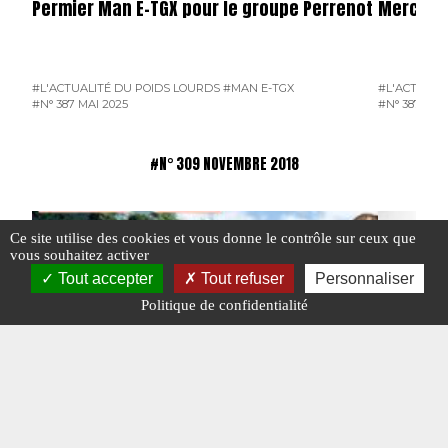
Permier Man E-TGX pour le groupe Perrenot
Mercede
#L'ACTUALITÉ DU POIDS LOURDS
#MAN E-TGX
#L'ACTUALI
#N° 387 MAI 2025
#N° 387 MAI
#N° 309 NOVEMBRE 2018
Ce site utilise des cookies et vous donne le contrôle sur ceux que
vous souhaitez activer
Tout accepter
Tout refuser
Personnaliser
Politique de confidentialité