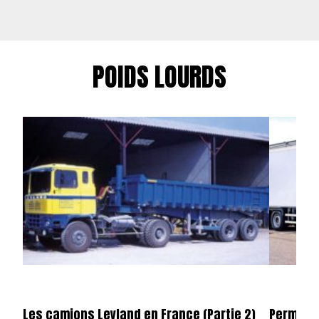
POIDS LOURDS
Les camions Leyland en France (Partie 2)
Permier 