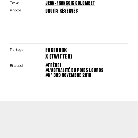
JEAN-FRANÇOIS COLOMBET
Texte
DROITS RÉSERVÉS
Photos
FACEBOOK
Partager
X (TWITTER)
#FRÉRET
Et aussi
#L'ACTUALITÉ DU POIDS LOURDS
#N° 309 NOVEMBRE 2018