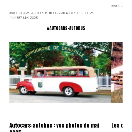
#AUTOCARS
#AUTOCARS-AUTOBUS
#COURRIER DES LECTEURS
#N° 387 MAI 2025
#AUTOCARS-AUTOBUS
Autocars-autobus : vos photos de mai
Les cars