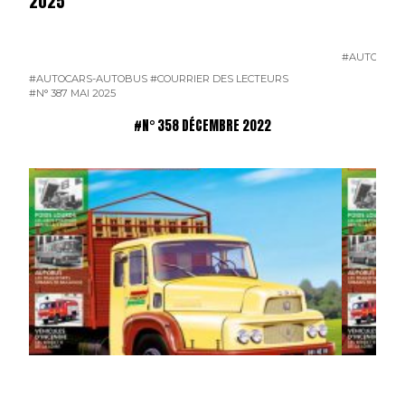
2025
#AUTOCARS
#AUTOCARS-AUTOBUS
#COURRIER DES LECTEURS
#N° 387 MAI 2025
#N° 358 DÉCEMBRE 2022