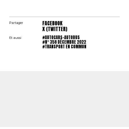
FACEBOOK
Partager
X (TWITTER)
#AUTOCARS-AUTOBUS
Et aussi
#N° 358 DÉCEMBRE 2022
#TRANSPORT EN COMMUN