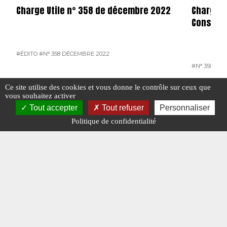
Charge Utile n° 358 de décembre 2022
Charge u
Consulta
#ÉDITO
#N° 358 DÉCEMBRE 2022
#N° 358 DÉ
Ce site utilise des cookies et vous donne le contrôle sur ceux que
#TRANSPORT EN COMMUN
vous souhaitez activer
Tout accepter
Tout refuser
Personnaliser
Politique de confidentialité