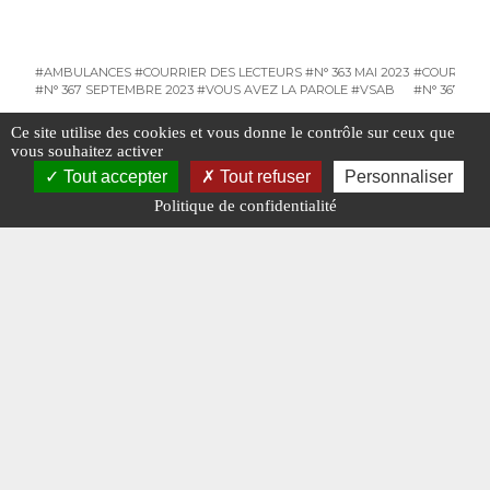
#AMBULANCES
#COURRIER DES LECTEURS
#N° 363 MAI 2023
#COURRIER 
#N° 367 SEPTEMBRE 2023
#VOUS AVEZ LA PAROLE
#VSAB
#N° 367 SE
Ce site utilise des cookies et vous donne le contrôle sur ceux que
#TRANSPORT EN COMMUN
vous souhaitez activer
Tout accepter
Tout refuser
Personnaliser
Politique de confidentialité