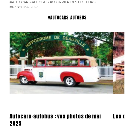
#AUTOCARS-AUTOBUS
#COURRIER DES LECTEURS
#N° 387 MAI 2025
#AUTOCARS-AUTOBUS
Autocars-autobus : vos photos de mai
Les cars
2025