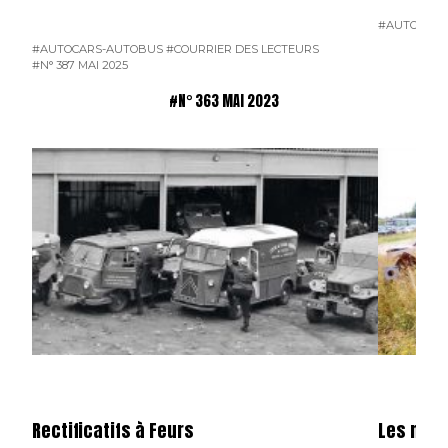
#AUTOCARS
#AUTOCARS-AUTOBUS
#COURRIER DES LECTEURS
#N° 387 MAI 2025
#N° 363 MAI 2023
Rectificatifs à Feurs
Les mote