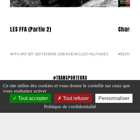
LES FFA (Partie 2)
Charge U
#FFA
#N° 307 SEPTEMBRE 2018
#VÉHICULES MILITAIRES
#ÉDITORIAL
#TRANSPORTEURS
Ce site utilise des cookies et vous donne le contrôle sur ceux que
vous souhaitez activer
Tout accepter
Tout refuser
Personnaliser
Politique de confidentialité