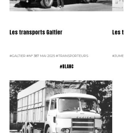
Les transports Galtier
Les tra
#GALTIER
#N° 387 MAI 2025
#TRANSPORTEURS
#JUMEAU
#
#BLANC