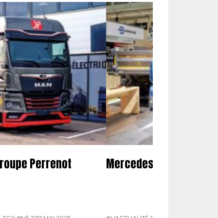
groupe Perrenot
Mercedes présente son