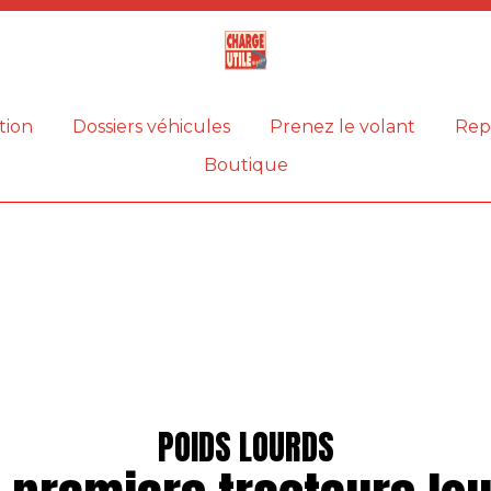
Magazine
Charge
utile
tion
Dossiers véhicules
Prenez le volant
Rep
Boutique
POIDS LOURDS