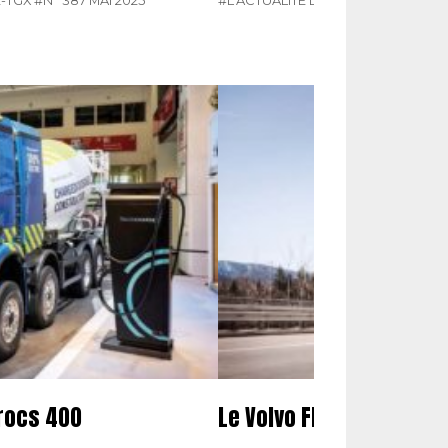
-TGX
#N° 387 MAI 2025
#L'ACTUALITÉ DU POIDS LOURDS
rocs 400
Le Volvo FH aero couro