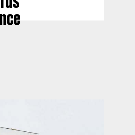
urds
ance