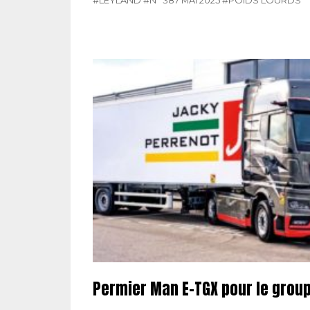
#LEYLAND
#N° 387 MAI 2025
#POIDS LOURDS
Permier Man E-TGX pour le grou