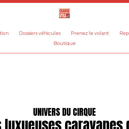
Magazine
Charge
utile
tion
Dossiers véhicules
Prenez le volant
Rep
Boutique
UNIVERS DU CIRQUE
s luxueuses caravanes 