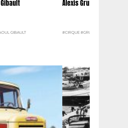
Gibault
Alexis Gruss
AOUL GIBAULT
#CIRQUE
#GRUSS
#N° 377 JUILLET