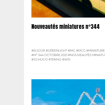
Nouveautés miniatures n°344
#ELIGOR
#GREENLIGHT
#IMC
#MCG
#MINIATURE
#N° 344 OCTOBRE 2021
#NOUVEAUTÉS MINIAT
#SCHUCO
#TEKNO
#WSI