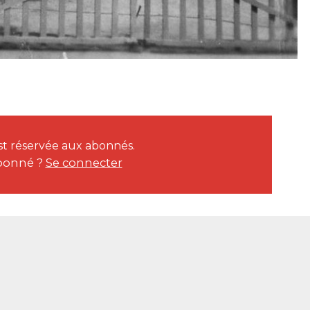
 est réservée aux abonnés.
bonné ?
Se connecter