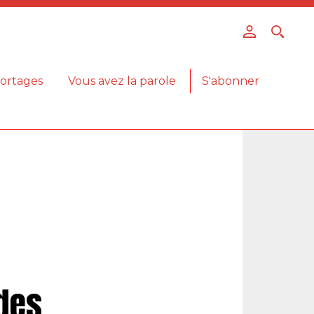
ortages
Vous avez la parole
S'abonner
des