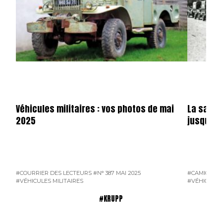
Véhicules militaires : vos photos de mai
La saga 
2025
jusqu’en
#COURRIER DES LECTEURS
#N° 387 MAI 2025
#CAMION F
#VÉHICULES MILITAIRES
#VÉHICULES
#KRUPP