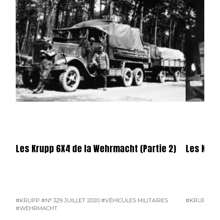
Les Krupp 6X4 de la Wehrmacht (Partie 2)
Les Krup
#KRUPP
#N° 329 JUILLET 2020
#VÉHICULES MILITAIRES
#KRUPP
#N°
#WEHRMACHT