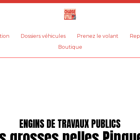
Magazine
Charge
utile
tion
Dossiers véhicules
Prenez le volant
Rep
Boutique
ENGINS DE TRAVAUX PUBLICS
s grosses pelles Pingu