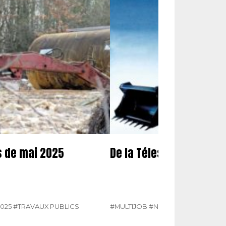
s de mai 2025
De la Télescopelle à la 
2025
#TRAVAUX PUBLICS
#MULTIJOB
#N° 386 AVRIL 2025
#T