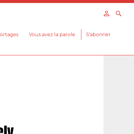
ortages
Vous avez la parole
S'abonner
ely