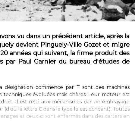
vons vu dans un précédent article, après la
uely devient Pinguely-Ville Gozet et migre
 20 années qui suivent, la firme produit des
es par Paul Garnier du bureau d'études de
 la désignation commence par T sont des machines
ons techniques évoluées mais chères. Leur moteur est
e droit. Il est relié aux mécanismes par un embrayage
(d’où la lettre C dans le type le cas échéant). Toutes
grenages et ceux-ci sont enfermés dans des carters en