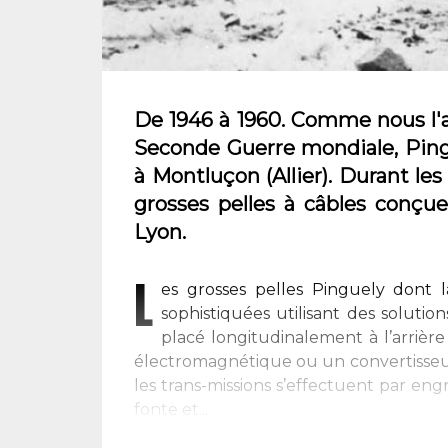
De 1946 à 1960. Comme nous l'a
Seconde Guerre mondiale, Ping
à Montluçon (Allier). Durant les
grosses pelles à câbles conçu
Lyon.
L
es grosses pelles Pinguely dont
sophistiquées utilisant des soluti
placé longitudinalement à l’arrièr
électromagnétique ou un convertisseur 
les trans-missions s’effectuent par en
fonte et...