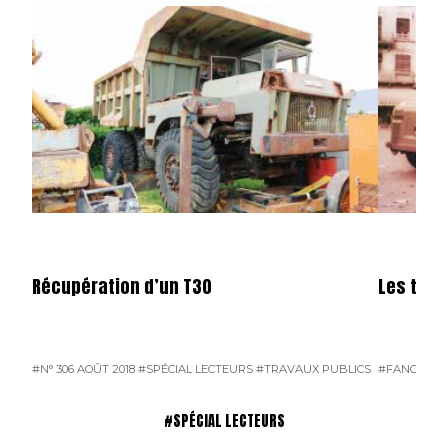
Récupération d’un T30
Les tran
#N° 306 AOÛT 2018
#SPÉCIAL LECTEURS
#TRAVAUX PUBLICS
#FANGEAT
#SPÉCIAL LECTEURS