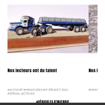
Nos lecteurs ont du talent
Nos lect
#AUTHO 87
#MINIATURES
#N° 378 AOÛT 2024
#MINIATUR
#SPÉCIAL LECTEURS
#VÉHICULES D'INCENDIE