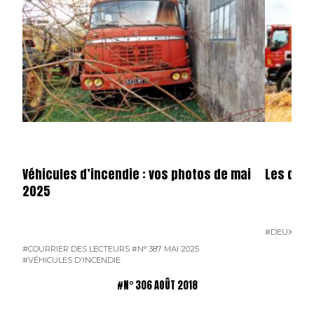
Véhicules d’incendie : vos photos de mai
Les dota
2025
#DEUX-SÈV
#COURRIER DES LECTEURS
#N° 387 MAI 2025
#VÉHICULES D'INCENDIE
#N° 306 AOÛT 2018