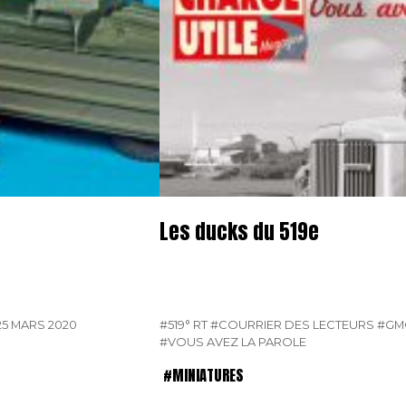
Les ducks du 519e
25 MARS 2020
#519° RT
#COURRIER DES LECTEURS
#GM
#VOUS AVEZ LA PAROLE
#MINIATURES