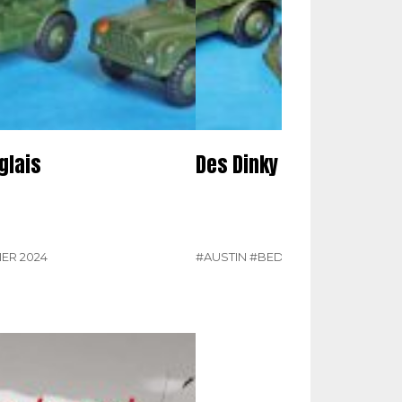
glais
Des Dinky Toys militair
IER 2024
#AUSTIN
#BEDFORD
#DINKY TOY