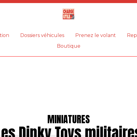
Magazine
Charge
utile
tion
Dossiers véhicules
Prenez le volant
Rep
Boutique
MINIATURES
Les Dinky Toys militaire