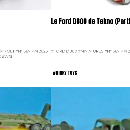
Le Ford D800 de Tekno (Parti
AMMOET
#N° 387 MAI 2025
#FORD D800
#MINIATURES
#N° 387 MAI 
X
#WSI
#DINKY TOYS