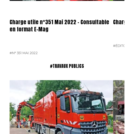
Charge utile n°351 Mai 2022 – Consultable
Charge U
en format E-Mag
#ÉDITO
#N° 
#N° 351 MAI 2022
#TRAVAUX PUBLICS