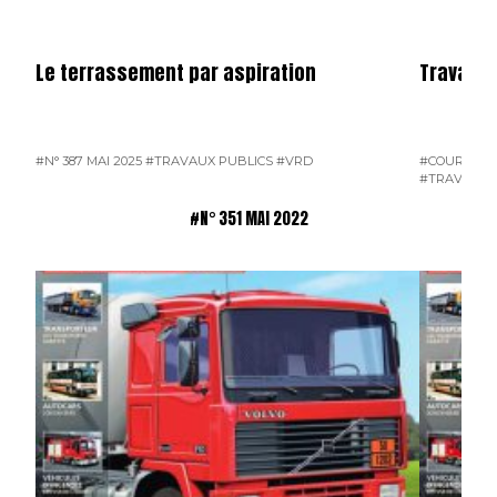
Le terrassement par aspiration
Travaux 
#N° 387 MAI 2025
#TRAVAUX PUBLICS
#VRD
#COURRIER 
#TRAVAUX 
#N° 351 MAI 2022