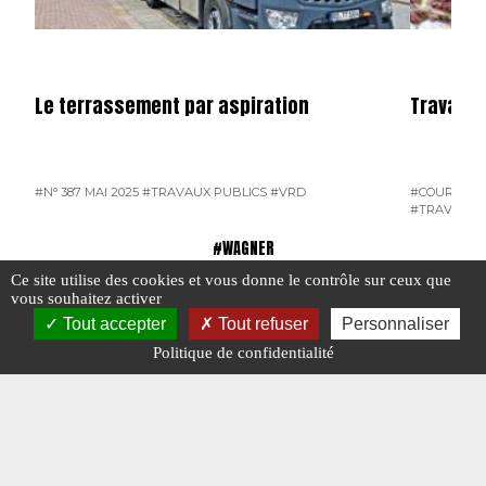
Le terrassement par aspiration
Travaux 
#N° 387 MAI 2025
#TRAVAUX PUBLICS
#VRD
#COURRIER 
#TRAVAUX 
#WAGNER
Ce site utilise des cookies et vous donne le contrôle sur ceux que
vous souhaitez activer
Tout accepter
Tout refuser
Personnaliser
Politique de confidentialité