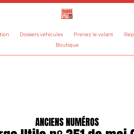
Magazine
Charge
utile
tion
Dossiers véhicules
Prenez le volant
Rep
Boutique
ANCIENS NUMÉROS