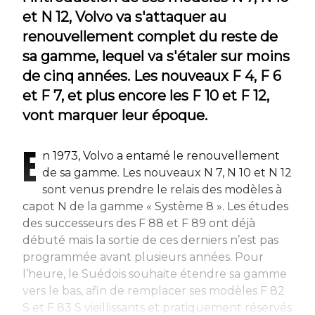
et N 12, Volvo va s'attaquer au
renouvellement complet du reste de
sa gamme, lequel va s'étaler sur moins
de cinq années. Les nouveaux F 4, F 6
et F 7, et plus encore les F 10 et F 12,
vont marquer leur époque.
E
n 1973, Volvo a entamé le renouvellement
de sa gamme. Les nouveaux N 7, N 10 et N 12
sont venus prendre le relais des modèles à
capot N de la gamme « Système 8 ». Les études
des successeurs des F 88 et F 89 ont déjà
débuté mais la sortie de ces derniers n’est pas
programmée avant plusieurs années. Pour
l’heure, le Suédois souhaite étendre sa gamme
vers le bas, afin de remplacer ses modèles F 82
S et F 83 S vieillissants et pratiquement réservés