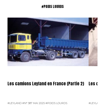
#POIDS LOURDS
Les camions Leyland en France (Partie 2)
Les cami
#LEYLAND
#N° 387 MAI 2025
#POIDS LOURDS
#LEYLAND
#