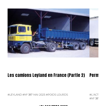
Les camions Leyland en France (Partie 2)
Permier 
#LEYLAND
#N° 387 MAI 2025
#POIDS LOURDS
#L'ACTUALI
#N° 387 MAI