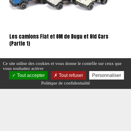
Les camions Fiat et OM de Dugu et Old Cars
(Partie 1)
Ce site utilise des cookies et vous donne le contrôle sur ceux que
vous souhaitez activer
#DUGU
#FIAT
#MINIATURES
#N° 382 DÉCEMBRE 2024
#OLD CARS
#OM
Tout accepter
Tout refuser
Personnaliser
#MINIATURES
Politique de confidentialité