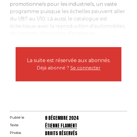
promotionnels pour les industriels, un vaste
programme puisque les échelles peuvent aller
du 1/87 au 1/10. Là aussi, le catalogue est
éclectique avec la reproduction d’automobiles,
de camions, d’autocars, d’engins de...
La suite est réservée aux abonnés.
Déjà abonné ?
Se connecter
8 DÉCEMBRE 2024
Publié le
ÉTIENNE FLAMENT
Texte
DROITS RÉSERVÉS
Photos