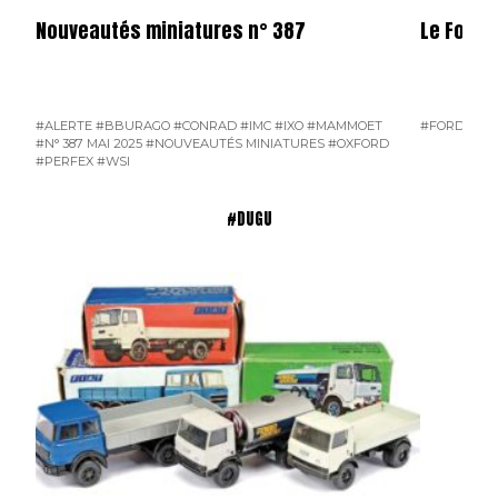
Nouveautés miniatures n° 387
Le Ford 
#ALERTE
#BBURAGO
#CONRAD
#IMC
#IXO
#MAMMOET
#FORD D800
#N° 387 MAI 2025
#NOUVEAUTÉS MINIATURES
#OXFORD
#PERFEX
#WSI
#DUGU