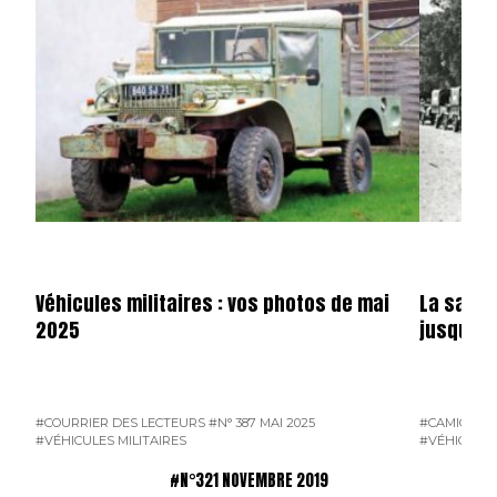
Véhicules militaires : vos photos de mai
La saga 
2025
jusqu’en
#COURRIER DES LECTEURS
#N° 387 MAI 2025
#CAMION F
#VÉHICULES MILITAIRES
#VÉHICULES
#N°321 NOVEMBRE 2019