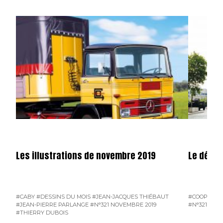
Les illustrations de novembre 2019
Le défilé
#CABY
#DESSINS DU MOIS
#JEAN-JACQUES THIÉBAUT
#COOPÉRAT
#JEAN-PIERRE PARLANGE
#N°321 NOVEMBRE 2019
#N°321 NOV
#THIERRY DUBOIS