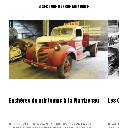
#SECONDE GUERRE MONDIALE
Enchères de printemps à La Wantzenau
Les CMP (
#EVÉNEMENT
#LA WANTZENAU
#MM PARK FRANCE
#BRITISH E