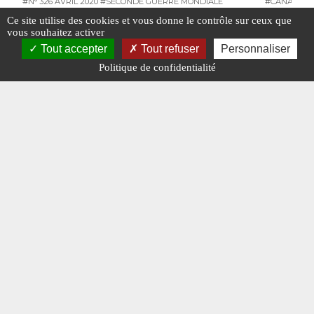
#N° 326 AVRIL 2020
#SECONDE GUERRE MONDIALE
#CANADIAN 
#MODIFIED
Ce site utilise des cookies et vous donne le contrôle sur ceux que
#SECONDE 
vous souhaitez activer
#VÉHICULES MILITAIRES
Tout accepter
Tout refuser
Personnaliser
Politique de confidentialité
Véhicules militaires : vos photos de mai
La saga 
2025
jusqu’en