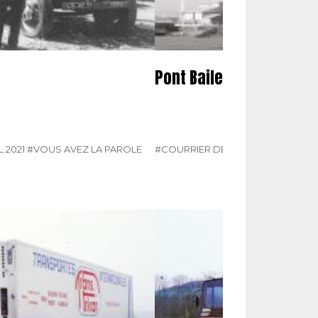
Pont Bailey
L 2021
#VOUS AVEZ LA PAROLE
#COURRIER DES LECTEURS
#N° 33