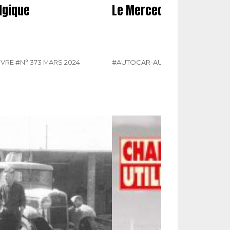
lgique
Le Mercedes O 302 (part
IVRE
#N° 373 MARS 2024
#AUTOCAR-AUTOBUS
#MERCEDES