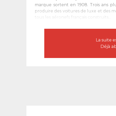
marque sortent en 1908. Trois ans plus
produire des voitures de luxe et des 
tous les aéronefs français construits...
La suite 
Déjà a