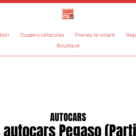
Magazine
Charge
utile
tion
Dossiers véhicules
Prenez le volant
Rep
Boutique
AUTOCARS
 autocars Pegaso (Parti