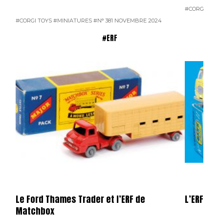
#CORGI TOY
#CORGI TOYS
#MINIATURES
#N° 381 NOVEMBRE 2024
#ERF
Le Ford Thames Trader et l’ERF de
L’ERF de 
Matchbox