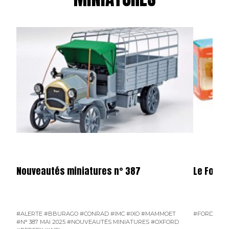
Nouveautés miniatures n° 387
Le Ford 
#ALERTE
#BBURAGO
#CONRAD
#IMC
#IXO
#MAMMOET
#FORD D800
#N° 387 MAI 2025
#NOUVEAUTÉS MINIATURES
#OXFORD