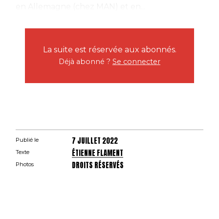
en Allemagne (chez MAN) et en...
La suite est réservée aux abonnés.
Déjà abonné ?
Se connecter
7 JUILLET 2022
Publié le
ÉTIENNE FLAMENT
Texte
DROITS RÉSERVÉS
Photos