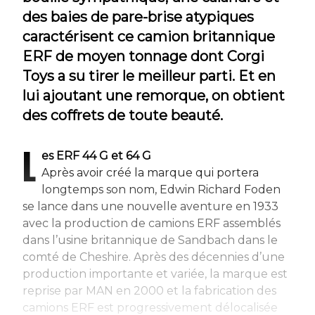
des baies de pare-brise atypiques
caractérisent ce camion britannique
ERF de moyen tonnage dont Corgi
Toys a su tirer le meilleur parti. Et en
lui ajoutant une remorque, on obtient
des coffrets de toute beauté.
L
es ERF 44 G et 64 G
Après avoir créé la marque qui portera
longtemps son nom, Edwin Richard Foden
se lance dans une nouvelle aventure en 1933
avec la production de camions ERF assemblés
dans l’usine britannique de Sandbach dans le
comté de Cheshire. Après des décennies d’une
production importante et variée, la marque est
reprise par MAN en 2000 et la fabrication des
camions ERF est progressivement délocalisée