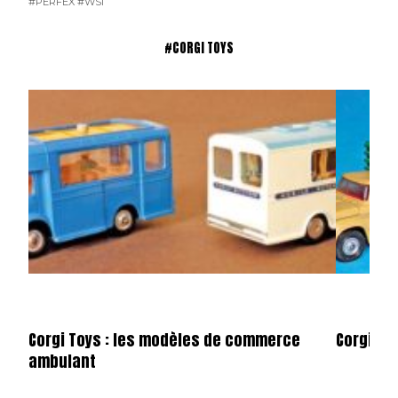
#PERFEX
#WSI
#CORGI TOYS
Corgi Toys : les modèles de commerce
Corgi To
ambulant