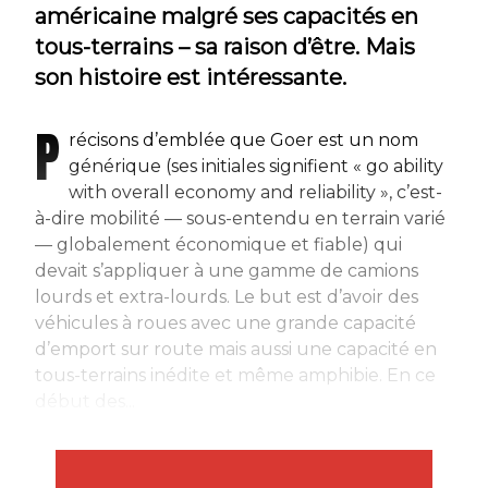
américaine malgré ses capacités en
tous-terrains – sa raison d’être. Mais
son histoire est intéressante.
P
récisons d’emblée que Goer est un nom
générique (ses initiales signifient « go ability
with overall economy and reliability », c’est-
à-dire mobilité — sous-entendu en terrain varié
— globalement économique et fiable) qui
devait s’appliquer à une gamme de camions
lourds et extra-lourds. Le but est d’avoir des
véhicules à roues avec une grande capacité
d’emport sur route mais aussi une capacité en
tous-terrains inédite et même amphibie. En ce
début des...