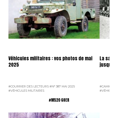
Véhicules militaires : vos photos de mai
La saga 
2025
jusqu’en
#COURRIER DES LECTEURS
#N° 387 MAI 2025
#CAMION F
#VÉHICULES MILITAIRES
#VÉHICULES
#M520 GOER