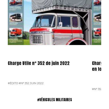
Charge Utile n° 352 de juin 2022
Charge u
en forma
#ÉDITO
#N° 352 JUIN 2022
#N° 352 JUI
#VÉHICULES MILITAIRES