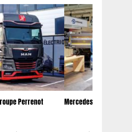
groupe Perrenot
Mercedes présente son