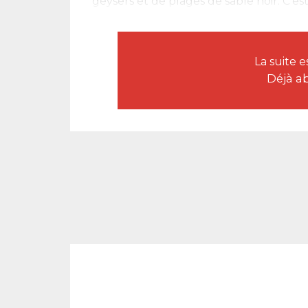
geysers et de plages de sable noir. C’e
La suite 
Déjà a