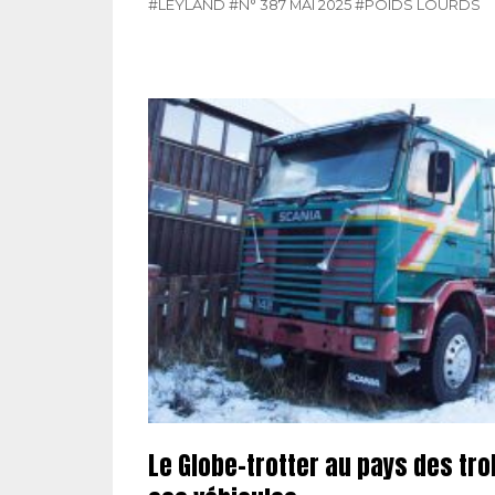
#LEYLAND
#N° 387 MAI 2025
#POIDS LOURDS
Le Globe-trotter au pays des troll