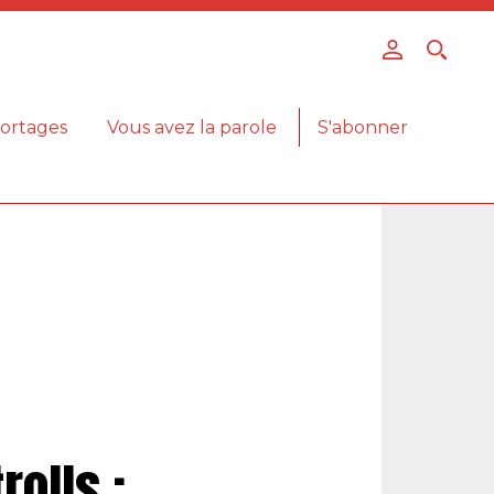
ortages
Vous avez la parole
S'abonner
rolls :