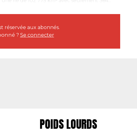
st une île de 102 775 km² avec seulement 364...
est réservée aux abonnés.
bonné ?
Se connecter
POIDS LOURDS