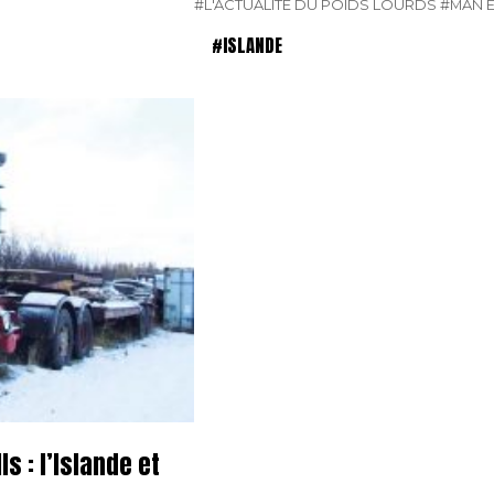
#L'ACTUALITÉ DU POIDS LOURDS
#MAN E
#ISLANDE
s : l’Islande et