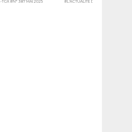
-TGX
#N° 387 MAI 2025
#L'ACTUALITÉ DU POIDS LOURDS