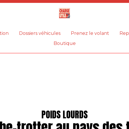
Magazine
Charge
utile
tion
Dossiers véhicules
Prenez le volant
Rep
Boutique
POIDS LOURDS
be-trotter au pays des t