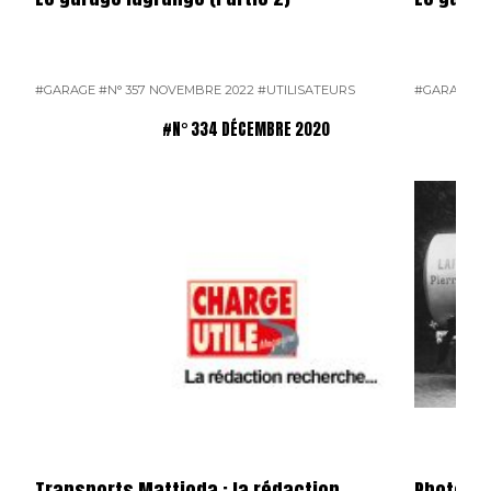
#GARAGE
#N° 357 NOVEMBRE 2022
#UTILISATEURS
#GARAGE
#
#N° 334 DÉCEMBRE 2020
Transports Mattioda : la rédaction
Photos s