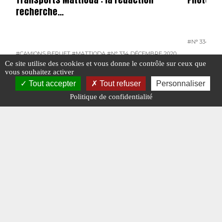
recherche…
#N° 334 DÉ
#CAMIONS BERLIET
#MATTIODA
#N° 334 DÉCEMBRE 2020
#RECHERCHES
Ce site utilise des cookies et vous donne le contrôle sur ceux que
vous souhaitez activer
#RAMBACH
Tout accepter
Tout refuser
Personnaliser
Politique de confidentialité