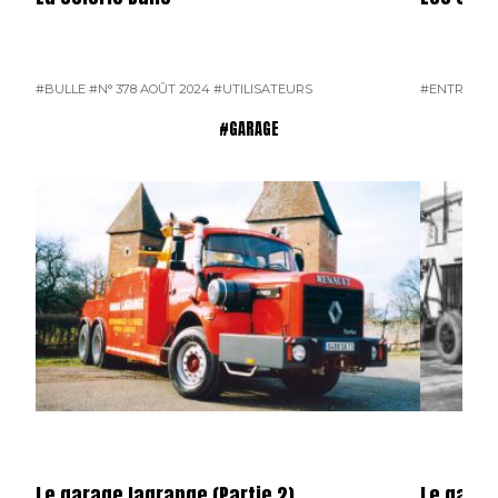
#BULLE
#N° 378 AOÛT 2024
#UTILISATEURS
#ENTREPRI
#GARAGE
Le garage lagrange (Partie 2)
Le garag