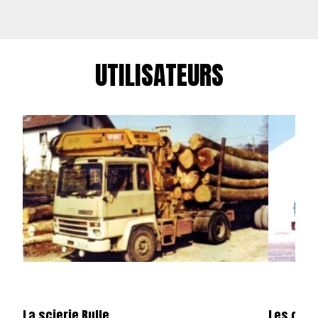
UTILISATEURS
La scierie Bulle
Les carr