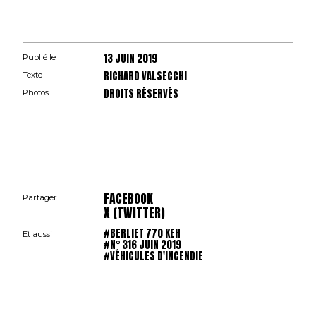
13 JUIN 2019
Publié le
RICHARD VALSECCHI
Texte
DROITS RÉSERVÉS
Photos
FACEBOOK
Partager
X (TWITTER)
#BERLIET 770 KEH
Et aussi
#N° 316 JUIN 2019
#VÉHICULES D'INCENDIE