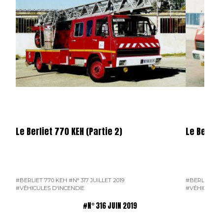
Le Berliet 770 KEH (Partie 2)
Le Berlie
#BERLIET 770 KEH
#N° 317 JUILLET 2019
#BERLIET 7
#VÉHICULES D'INCENDIE
#VÉHICULES
#N° 316 JUIN 2019