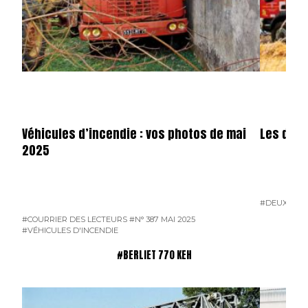
Véhicules d’incendie : vos photos de mai
Les dota
2025
#DEUX-SÈV
#COURRIER DES LECTEURS
#N° 387 MAI 2025
#VÉHICULES D'INCENDIE
#BERLIET 770 KEH