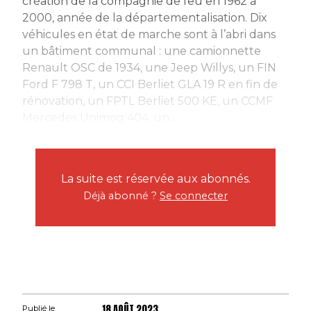
création de la compagnie de feu en 1962 à
2000, année de la départementalisation. Dix
véhicules en état de marche sont à l’abri dans
un bâtiment communal : une camionnette
Renault OSC de 1934, une Jeep Willys, un FIN
Ford F 798 T, un CCI Berliet GLA 19 R en fin de
rénovation, un FPTL Berliet 500 KE, un CCMF
Mercedes Unimog 404, un...
La suite est réservée aux abonnés.
Déjà abonné ?
Se connecter
18 AOÛT 2023
Publié le