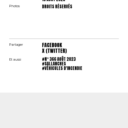
DROITS RÉSERVÉS
Photos
FACEBOOK
Partager
X (TWITTER)
#N° 366 AOÛT 2023
Et aussi
#SALLANCHES
#VÉHICULES D'INCENDIE