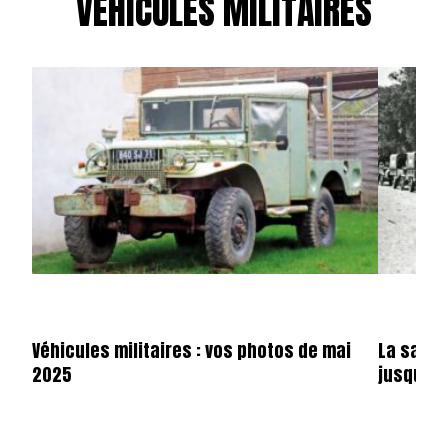
VÉHICULES MILITAIRES
Véhicules militaires : vos photos de mai
La saga 
2025
jusqu’en