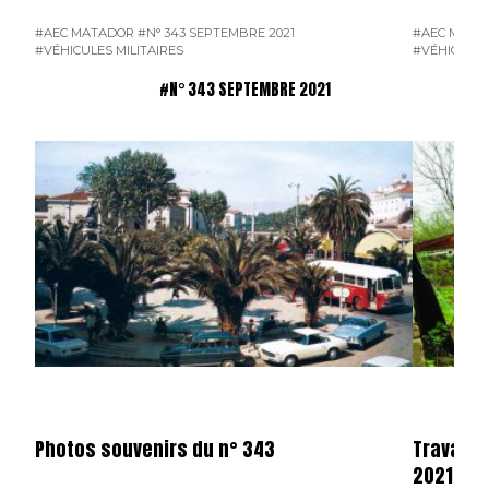
#AEC MATADOR
#N° 343 SEPTEMBRE 2021
#AEC MATA
#VÉHICULES MILITAIRES
#VÉHICULES
#N° 343 SEPTEMBRE 2021
Photos souvenirs du n° 343
Travaux 
2021