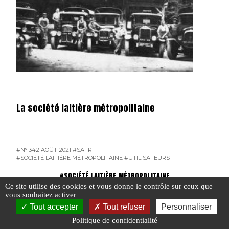
La société laitière métropolitaine
#N° 342 AOÛT 2021
#SAFR
#SOCIÉTÉ LAITIÈRE MÉTROPOLITAINE
#UTILISATEURS
#SOCIÉTÉ LAITIÈRE MÉTROPOLITAINE
Ce site utilise des cookies et vous donne le contrôle sur ceux que
vous souhaitez activer
Tout accepter
Tout refuser
Personnaliser
Politique de confidentialité