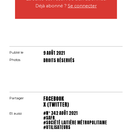
Déjà abonné ?
Se connecter
9 AOÛT 2021
Publié le
DROITS RÉSERVÉS
Photos
FACEBOOK
Partager
X (TWITTER)
#N° 342 AOÛT 2021
Et aussi
#SAFR
#SOCIÉTÉ LAITIÈRE MÉTROPOLITAINE
#UTILISATEURS