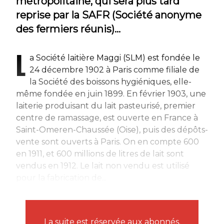
métropolitaine, qui sera plus tard
reprise par la SAFR (Société anonyme
des fermiers réunis)…
L
a Société laitière Maggi (SLM) est fondée le
24 décembre 1902 à Paris comme filiale de
la Société des boissons hygiéniques, elle-
même fondée en juin 1899. En février 1903, une
laiterie produisant du lait pasteurisé, premier
centre de ramassage, est ouverte en France à
Saint-Omeren-Chaussée (Oise), puis des dépôts-
vente sont ouverts à Paris. On en compte 600
en 1911, et 600 millions de litres de lait sont
vendus en 1912. Le lait non vendu est utilisé
pour la fabrication de...
La suite est réservée aux abonnés.