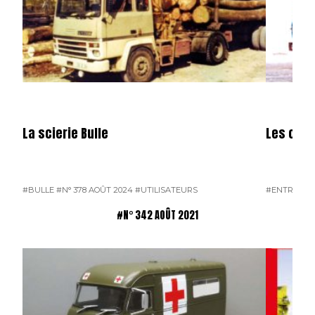
La scierie Bulle
Les carr
#BULLE
#N° 378 AOÛT 2024
#UTILISATEURS
#ENTREPRI
#N° 342 AOÛT 2021