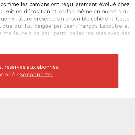
s, comme les camions ont régulièrement évolué chez
re, soit en décoration et parfois même en numéro de
chaque miniature présente un ensemble cohérent. Cette
ique qui fut dirigée par Jean-François Lecoutre et
la meilleure à ce jour parmi celles réalisées avec des
est réservée aux abonnés.
bonné ?
Se connecter