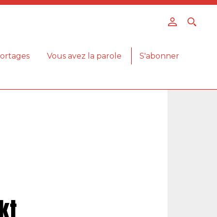
ortages
Vous avez la parole
S'abonner
kt