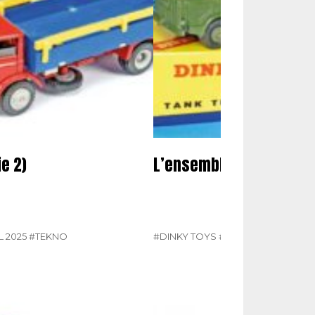
e 2)
L’ensemble porte-char 
L 2025
#TEKNO
#DINKY TOYS
#MINIATURES
#N° 38