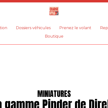
Magazine
Charge
utile
tion
Dossiers véhicules
Prenez le volant
Rep
Boutique
MINIATURES
a gamme Pinder de Dire