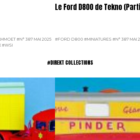
Le Ford D800 de Tekno (Parti
AMMOET
#N° 387 MAI 2025
#FORD D800
#MINIATURES
#N° 387 MAI 
X
#WSI
#DIREKT COLLECTIONS