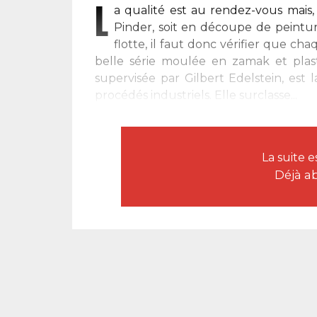
L
a qualité est au rendez-vous mai
Pinder, soit en découpe de peintu
flotte, il faut donc vérifier que 
belle série moulée en zamak et plast
supervisée par Gilbert Edelstein, est 
procédés industriels. Elle surclasse...
La suite 
Déjà a