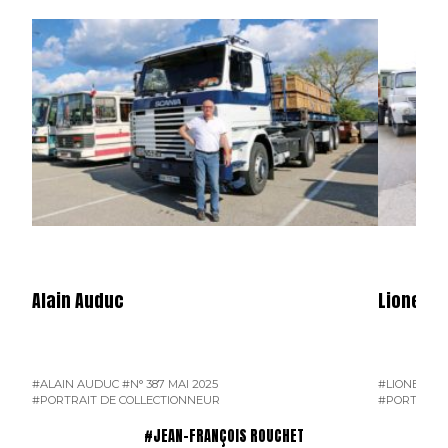
Alain Auduc
Lionel B
#ALAIN AUDUC
#N° 387 MAI 2025
#LIONEL B
#PORTRAIT DE COLLECTIONNEUR
#PORTRAIT 
#JEAN-FRANÇOIS ROUCHET