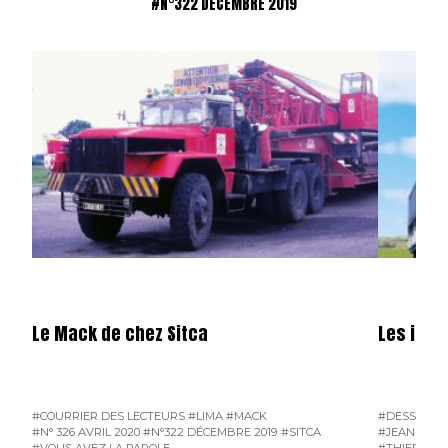
#N°322 DÉCEMBRE 2019
Le Mack de chez Sitca
Les illu
#COURRIER DES LECTEURS
#LIMA
#MACK
#DESSINS D
#N° 326 AVRIL 2020
#N°322 DÉCEMBRE 2019
#SITCA
#JEAN-PIER