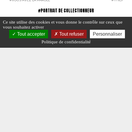
#VOUS AVEZ LA PAROLE
#THIERRY D
#PORTRAIT DE COLLECTIONNEUR
Ce site utilise des cookies et vous donne le contrôle sur ceux que
vous souhaitez activer
Tout accepter
Tout refuser
Personnaliser
Politique de confidentialité
Alain Auduc
Lionel B