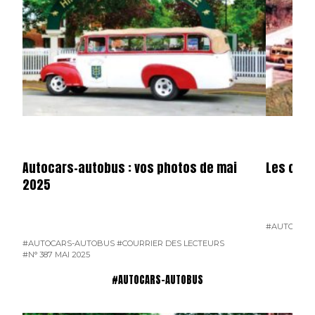
Autocars-autobus : vos photos de mai
Les cars
2025
#AUTOCARS
#AUTOCARS-AUTOBUS
#COURRIER DES LECTEURS
#N° 387 MAI 2025
#AUTOCARS-AUTOBUS