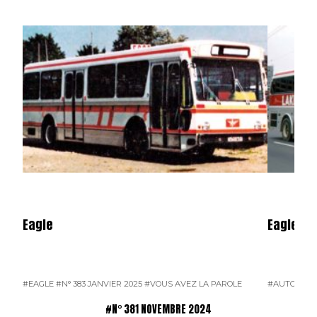
Eagle
Eagle (Pa
#EAGLE
#N° 383 JANVIER 2025
#VOUS AVEZ LA PAROLE
#AUTOCARS
#N° 381 NOVEMBRE 2024