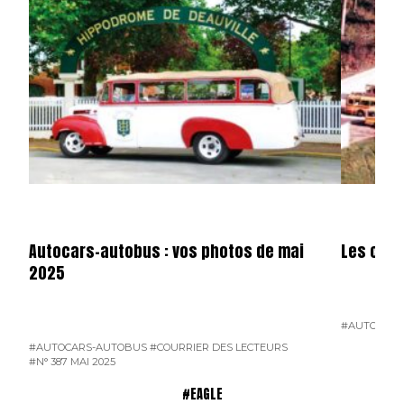
Autocars-autobus : vos photos de mai
Les cars
2025
#AUTOCARS
#AUTOCARS-AUTOBUS
#COURRIER DES LECTEURS
#N° 387 MAI 2025
#EAGLE