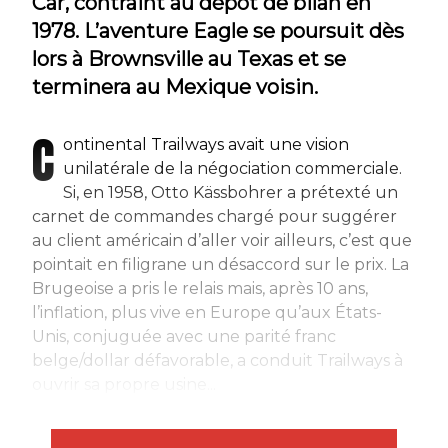
Car, contraint au dépôt de bilan en
1978. L’aventure Eagle se poursuit dès
lors à Brownsville au Texas et se
terminera au Mexique voisin.
C
ontinental Trailways avait une vision
unilatérale de la négociation commerciale.
Si, en 1958, Otto Kässbohrer a prétexté un
carnet de commandes chargé pour suggérer
au client américain d’aller voir ailleurs, c’est que
pointait en filigrane un désaccord sur le prix. La
Brugeoise a pris le relais mais, après 10 ans,
l’inflation, plus vive en Europe qu’aux États-
Unis, conjuguée avec une parité franc
belge/dollar défavorable, a conduit Trailways à
ouvrir sa propre usine...