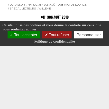
#CORASSUR
#MAROC
#N° 306 AOÛT 2018
#POIDS LOURDS
#SPÉCIAL LECTEURS
#WILLÈME
#N° 306 AOÛT 2018
Ce site utilise des cookies et vous donne le contrôle sur ceux que
vous souhaitez activer
Tout accepter
Tout refuser
Personnaliser
Politique de confidentialité
Récupération d’un T30
Les tran