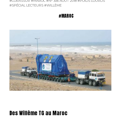
#CORASSUR
#MAROC
#N° 306 AOÛT 2018
#POIDS LOURDS
#SPÉCIAL LECTEURS
#WILLÈME
#MAROC
Des Willème TG au Maroc