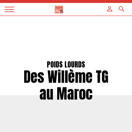
Panneau de gestion des cookies
Magazine
Charge
utile
POIDS LOURDS
Des Willème TG
au Maroc