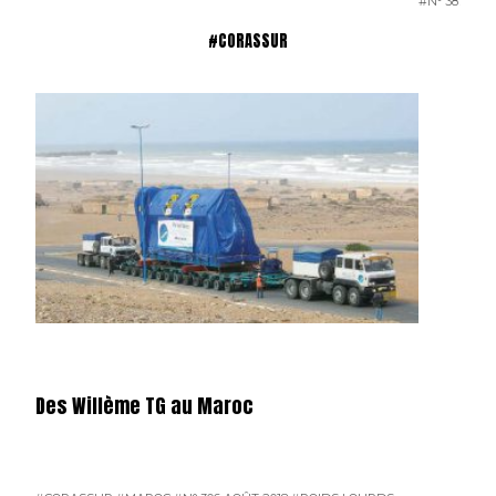
#N° 387 MAI
#CORASSUR
Des Willème TG au Maroc