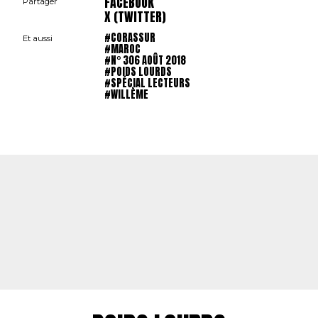
FACEBOOK
Partager
X (TWITTER)
#CORASSUR
Et aussi
#MAROC
#N° 306 AOÛT 2018
#POIDS LOURDS
#SPÉCIAL LECTEURS
#WILLÈME