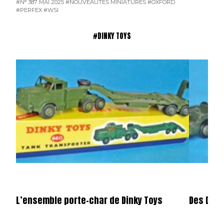
#N° 387 MAI 2025
#NOUVEAUTÉS MINIATURES
#OXFORD
#PERFEX
#WSI
#DINKY TOYS
L’ensemble porte-char de Dinky Toys
Des Dink