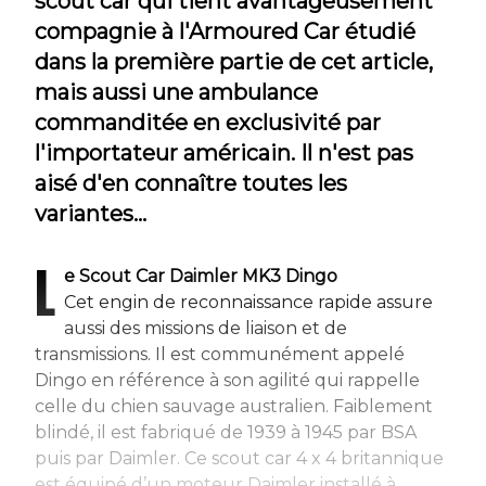
scout car qui tient avantageusement
compagnie à l'Armoured Car étudié
dans la première partie de cet article,
mais aussi une ambulance
commanditée en exclusivité par
l'importateur américain. Il n'est pas
aisé d'en connaître toutes les
variantes...
L
e Scout Car Daimler MK3 Dingo
Cet engin de reconnaissance rapide assure
aussi des missions de liaison et de
transmissions. Il est communément appelé
Dingo en référence à son agilité qui rappelle
celle du chien sauvage australien. Faiblement
blindé, il est fabriqué de 1939 à 1945 par BSA
puis par Daimler. Ce scout car 4 x 4 britannique
est équipé d’un moteur Daimler installé à