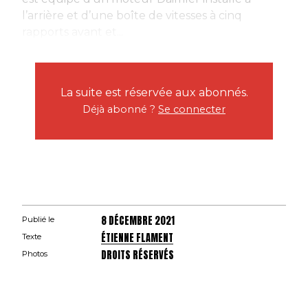
l’arrière et d’une boîte de vitesses à cinq
rapports avant et...
La suite est réservée aux abonnés.
Déjà abonné ?
Se connecter
8 DÉCEMBRE 2021
Publié le
ÉTIENNE FLAMENT
Texte
DROITS RÉSERVÉS
Photos