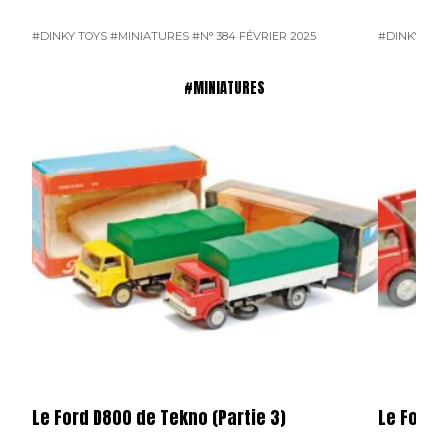
#DINKY TOYS
#MINIATURES
#N° 384 FÉVRIER 2025
#DINKY TOY
#MINIATURES
Le Ford D800 de Tekno (Partie 3)
Le Ford 