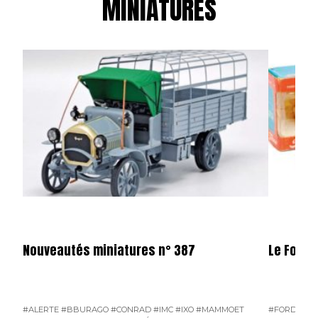
MINIATURES
Nouveautés miniatures n° 387
Le Ford 
#ALERTE
#BBURAGO
#CONRAD
#IMC
#IXO
#MAMMOET
#FORD D800