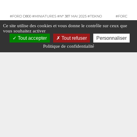
#FORD D800
#MINIATURES
#N° 387 MAI 2025
#TEKNO
#FORD D800
Ce site utilise des cookies et vous donne le contrôle sur ceux que
#N° 346 DÉCEMBRE 2021
vous souhaitez activer
Tout accepter
Tout refuser
Personnaliser
Politique de confidentialité
Les illustrations de décembre 2021
Des blind