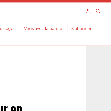
ortages
Vous avez la parole
S'abonner
ur en