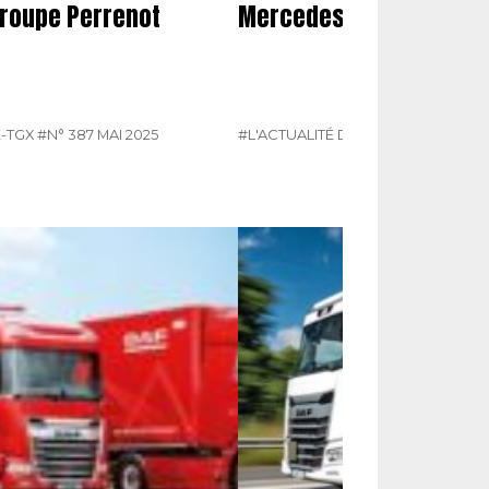
groupe Perrenot
Mercedes présente son
-TGX
#N° 387 MAI 2025
#L'ACTUALITÉ DU POIDS LOURDS