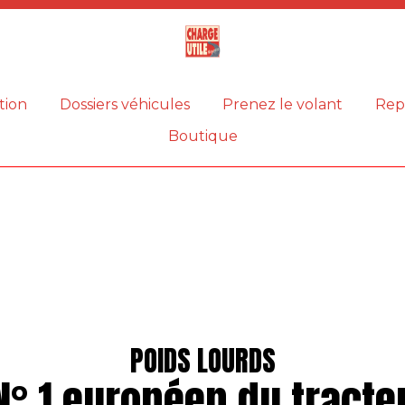
Magazine
Charge
utile
tion
Dossiers véhicules
Prenez le volant
Rep
Boutique
POIDS LOURDS
N° 1 européen du tracte