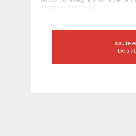
record qui atteignent 20 % de part 
importée en tracteurs...
La suite 
Déjà a