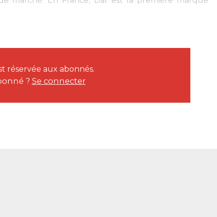
de marché. En France, Daf est la première marque
est réservée aux abonnés.
bonné ?
Se connecter