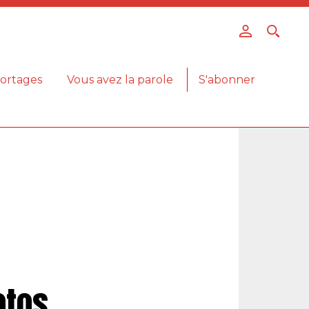
ortages
Vous avez la parole
S'abonner
otos