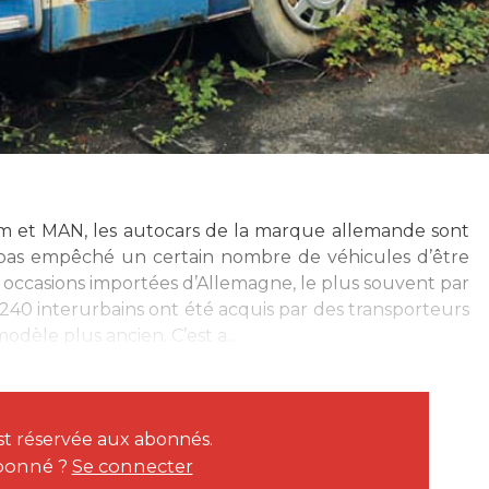
em et MAN, les autocars de la marque allemande sont
a pas empêché un certain nombre de véhicules d’être
 occasions importées d’Allemagne, le plus souvent par
240 interurbains ont été acquis par des transporteurs
dèle plus ancien. C’est a...
est réservée aux abonnés.
bonné ?
Se connecter