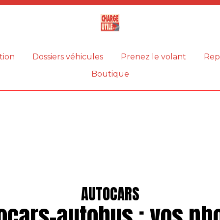
Magazine
Charge
utile
tion
Dossiers véhicules
Prenez le volant
Rep
Boutique
AUTOCARS
ocars-autobus : vos ph