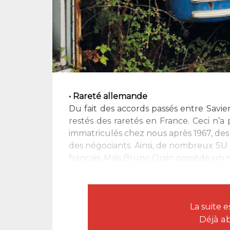
• Rareté allemande
Du fait des accords passés entre Savi
restés des raretés en France. Ceci n’
immatriculés chez nous après 1967, des
des négociants. Ainsi, de nombreux SU 
français. Mais Bruno Orain possède un mo
La suite 
Déjà a