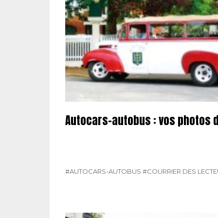
Autocars-autobus : vos photos 
#AUTOCARS-AUTOBUS
#COURRIER DES LECT