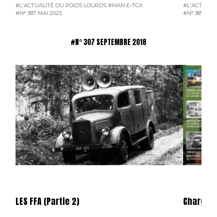
#L'ACTUALITÉ DU POIDS LOURDS
#MAN E-TGX
#L'ACTUALI
#N° 387 MAI 2025
#N° 387 MAI
#N° 307 SEPTEMBRE 2018
LES FFA (Partie 2)
Charge U