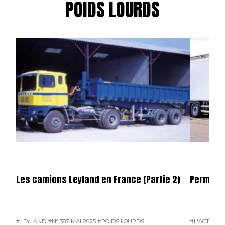
POIDS LOURDS
Les camions Leyland en France (Partie 2)
Permier 
#LEYLAND
#N° 387 MAI 2025
#POIDS LOURDS
#L'ACTUALI