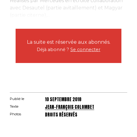
Réalisés par Mercedes en étroite collaboration
avec Desautel (partie avitaillement) et Magyar
(partie citerne),...
La suite est réservée aux abonnés.
Déjà abonné ?
Se connecter
10 SEPTEMBRE 2018
Publié le
JEAN-FRANÇOIS COLOMBET
Texte
DROITS RÉSERVÉS
Photos