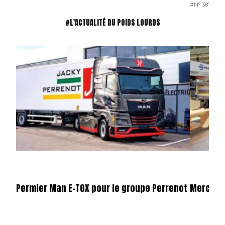
#N° 387 MAI
#L'ACTUALITÉ DU POIDS LOURDS
Permier Man E-TGX pour le groupe Perrenot
Mercede