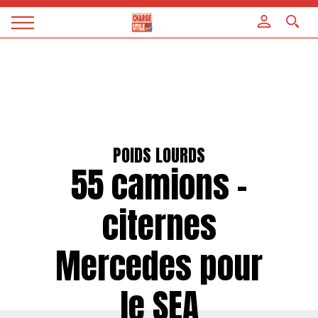
Panneau de gestion des cookies
Magazine
Charge
utile
POIDS LOURDS
55 camions -
citernes
Mercedes pour
le SEA