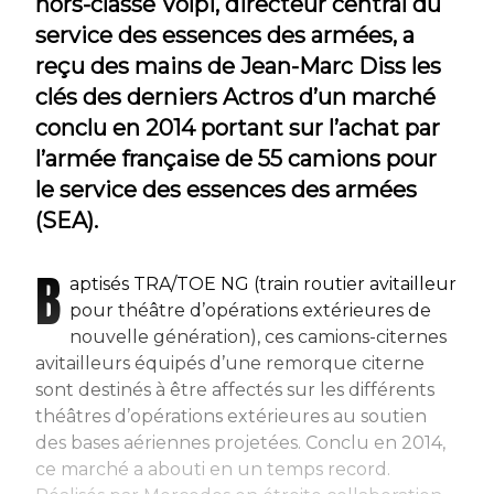
hors-classe Volpi, directeur central du
service des essences des armées, a
reçu des mains de Jean-Marc Diss les
clés des derniers Actros d’un marché
conclu en 2014 portant sur l’achat par
l’armée française de 55 camions pour
le service des essences des armées
(SEA).
B
aptisés TRA/TOE NG (train routier avitailleur
pour théâtre d’opérations extérieures de
nouvelle génération), ces camions-citernes
avitailleurs équipés d’une remorque citerne
sont destinés à être affectés sur les différents
théâtres d’opérations extérieures au soutien
des bases aériennes projetées. Conclu en 2014,
ce marché a abouti en un temps record.