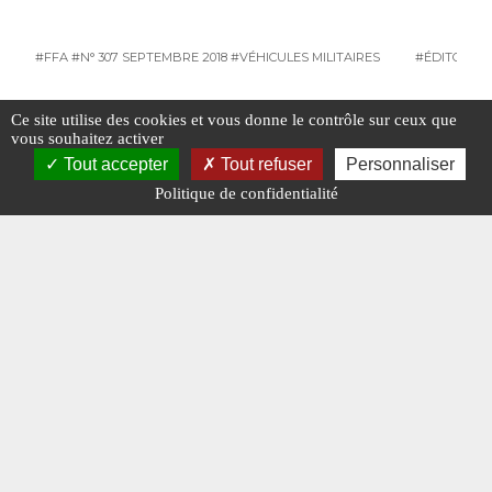
#FFA
#N° 307 SEPTEMBRE 2018
#VÉHICULES MILITAIRES
#ÉDITORIAL
Ce site utilise des cookies et vous donne le contrôle sur ceux que
#POIDS LOURDS
vous souhaitez activer
Tout accepter
Tout refuser
Personnaliser
Politique de confidentialité