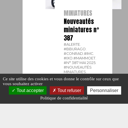
MINIATURES
Nouveautés
miniatures n°
387
#ALERTE.
#BBURAGO.
#CONRAD.
#IMC.
#IXO.
#MAMMOET.
#N° 387 MAI 2025.
#NOUVEAUTÉS
MINIATURES.
#OXFORD.
#PERFEX.
Ce site utilise des cookies et vous donne le contrôle sur ceux que
#WSI.
vous souhaitez activer
Publié le : 5 mai
Tout accepter
Tout refuser
Personnaliser
2025
Politique de confidentialité