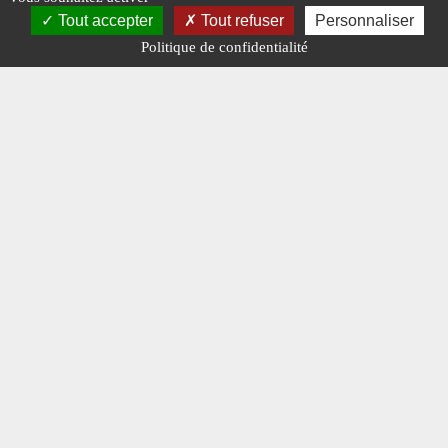
MINIATURES.
#OXFORD.
#PERFEX.
Tout accepter
Tout refuser
Personnaliser
#WSI.
Politique de confidentialité
Publié le : 5 mai
2025
MINIATURES
Le
Ford D800 de