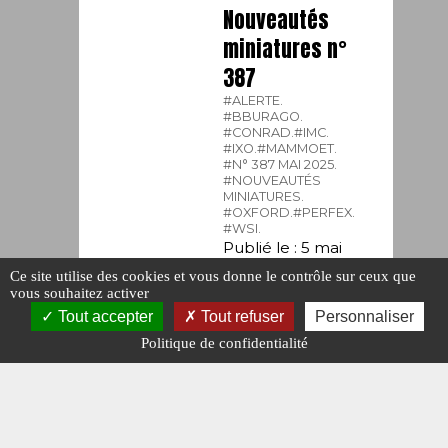
Nouveautés
miniatures n°
387
#ALERTE.
#BBURAGO.
#CONRAD.
#IMC.
#IXO.
#MAMMOET.
#N° 387 MAI 2025.
#NOUVEAUTÉS
MINIATURES.
#OXFORD.
#PERFEX.
#WSI.
Publié le : 5 mai
2025
Ce site utilise des cookies et vous donne le contrôle sur ceux que
vous souhaitez activer
Tout accepter
Tout refuser
Personnaliser
Politique de confidentialité