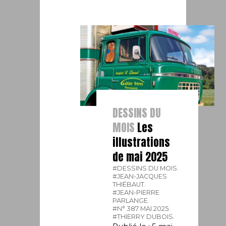
DESSINS DU
MOIS
Les
illustrations
de mai 2025
#DESSINS DU MOIS.
#JEAN-JACQUES
THIÉBAUT.
#JEAN-PIERRE
PARLANGE.
#N° 387 MAI 2025.
#THIERRY DUBOIS.