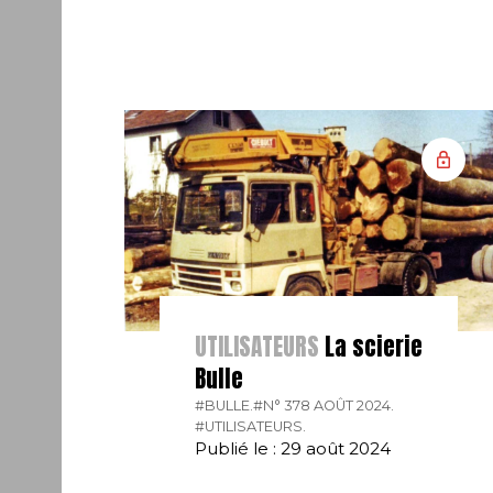
UTILISATEURS
La scierie
Bulle
#BULLE.
#N° 378 AOÛT 2024.
#UTILISATEURS.
Publié le : 29 août 2024