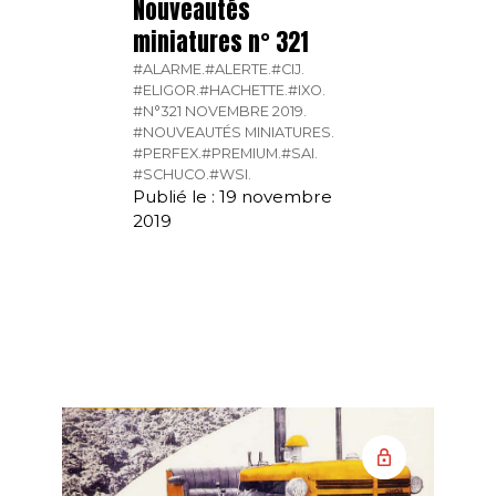
Nouveautés
miniatures n° 321
#ALARME.
#ALERTE.
#CIJ.
#ELIGOR.
#HACHETTE.
#IXO.
#N°321 NOVEMBRE 2019.
#NOUVEAUTÉS MINIATURES.
#PERFEX.
#PREMIUM.
#SAI.
#SCHUCO.
#WSI.
Publié le : 19 novembre
2019