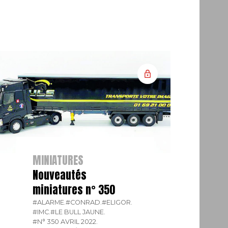
MINIATURES
Nouveautés
miniatures n° 350
#ALARME.
#CONRAD.
#ELIGOR.
#IMC.
#LE BULL JAUNE.
#N° 350 AVRIL 2022.