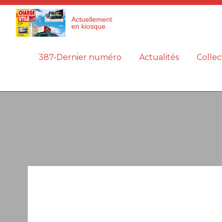
Panneau de gestion des cookies
Actuellement
en kiosque
387-Dernier numéro
Actualités
Collec