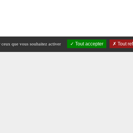
Tout accepter
Tout re
ur ceux que vous souhaitez activer
Mentions légales
-
A propos - FAQ
Crédits © 2026 Magazine Charge utile.