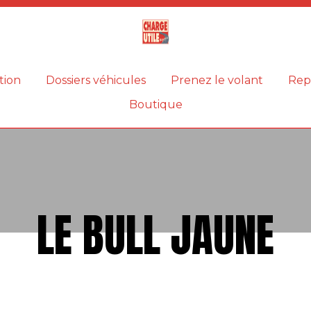
Magazine
Charge
utile
tion
Dossiers véhicules
Prenez le volant
Rep
Boutique
LE BULL JAUNE