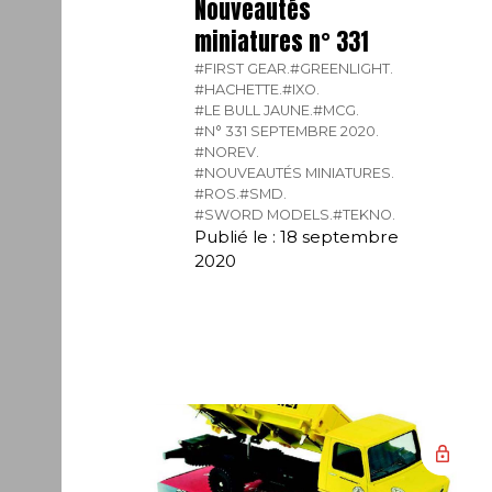
Nouveautés
miniatures n° 331
#FIRST GEAR.
#GREENLIGHT.
#HACHETTE.
#IXO.
#LE BULL JAUNE.
#MCG.
#N° 331 SEPTEMBRE 2020.
#NOREV.
#NOUVEAUTÉS MINIATURES.
#ROS.
#SMD.
#SWORD MODELS.
#TEKNO.
Publié le : 18 septembre
2020