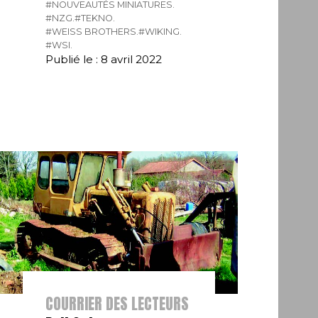
#NOUVEAUTÉS MINIATURES.
#NZG.
#TEKNO.
#WEISS BROTHERS.
#WIKING.
#WSI.
Publié le : 8 avril 2022
COURRIER DES LECTEURS