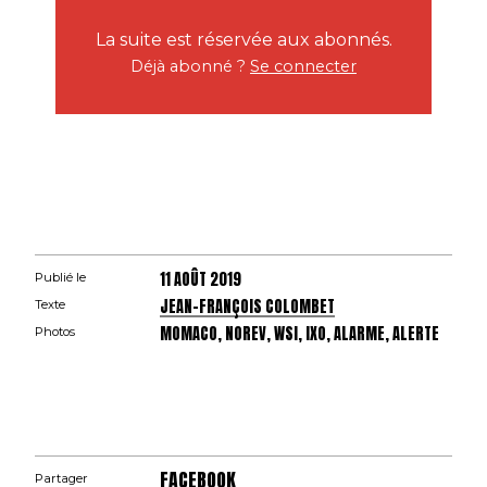
La suite est réservée aux abonnés.
Déjà abonné ?
Se connecter
11 AOÛT 2019
Publié le
JEAN-FRANÇOIS COLOMBET
Texte
MOMACO, NOREV, WSI, IXO, ALARME, ALERTE
Photos
FACEBOOK
Partager