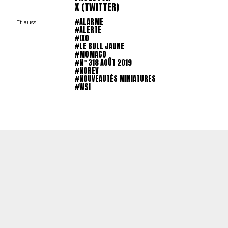
X (TWITTER)
#ALARME
Et aussi
#ALERTE
#IXO
#LE BULL JAUNE
#MOMACO
#N° 318 AOÛT 2019
#NOREV
#NOUVEAUTÉS MINIATURES
#WSI