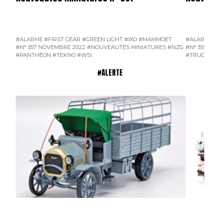
#ALARME
#FIRST GEAR
#GREEN LIGHT
#IXO
#MAMMOET
#ALARME
#
#N° 357 NOVEMBRE 2022
#NOUVEAUTÉS MINIATURES
#NZG
#N° 355 SE
#PANTHÉON
#TEKNO
#WSI
#TRUCK PO
#ALERTE