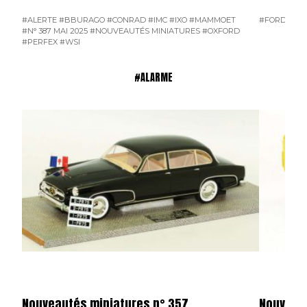
#ALERTE
#BBURAGO
#CONRAD
#IMC
#IXO
#MAMMOET
#FORD D800
#N° 387 MAI 2025
#NOUVEAUTÉS MINIATURES
#OXFORD
#PERFEX
#WSI
#ALARME
Nouveautés miniatures n° 357
Nouveaut