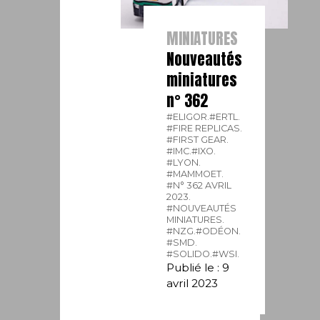
MINIATURES
Nouveautés
miniatures
n° 362
#ELIGOR.
#ERTL.
#FIRE REPLICAS.
#FIRST GEAR.
#IMC.
#IXO.
#LYON.
#MAMMOET.
#N° 362 AVRIL
2023.
#NOUVEAUTÉS
MINIATURES.
#NZG.
#ODÉON.
#SMD.
#SOLIDO.
#WSI.
Publié le : 9
avril 2023