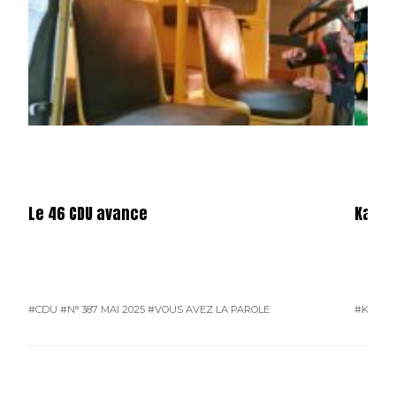
Le 46 CDU avance
Karos
#CDU
#N° 387 MAI 2025
#VOUS AVEZ LA PAROLE
#KAROS