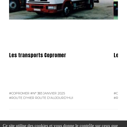
Les transports Copromer
Les t
#COPROMER
#N° 383 JANVIER 2025
#COPR
#ROUTE D'HIER ROUTE D'AUJOURD'HUI
#ROUTE
Ce site utilise des cookies et vous donne le contrôle sur ceux que