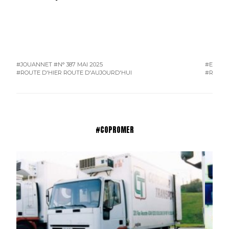
#JOUANNET
#N° 387 MAI 2025
#EAM
#
#ROUTE D'HIER ROUTE D'AUJOURD'HUI
#ROUTE
#COPROMER