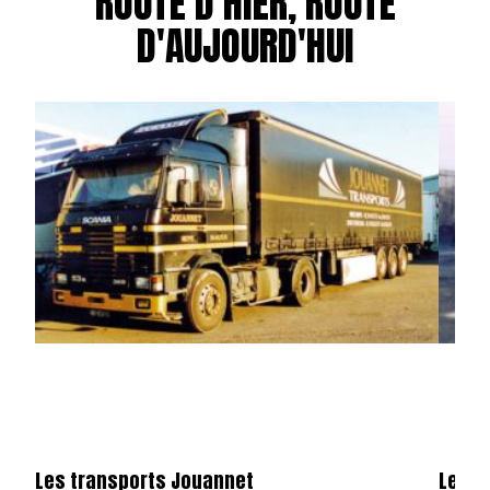
ROUTE D'HIER, ROUTE
D'AUJOURD'HUI
Les transports Jouannet
Les e