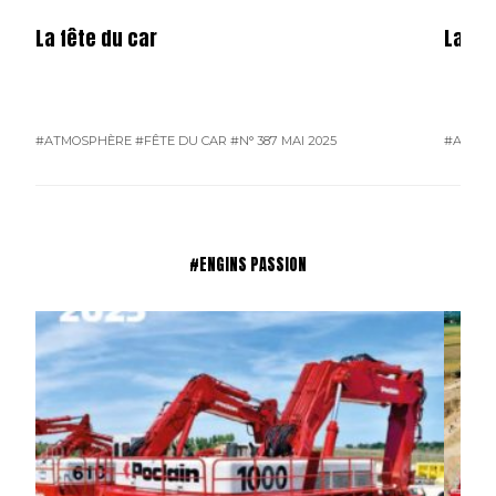
La fête du car
La mé
#ATMOSPHÈRE
#FÊTE DU CAR
#N° 387 MAI 2025
#ATMO
#ENGINS PASSION