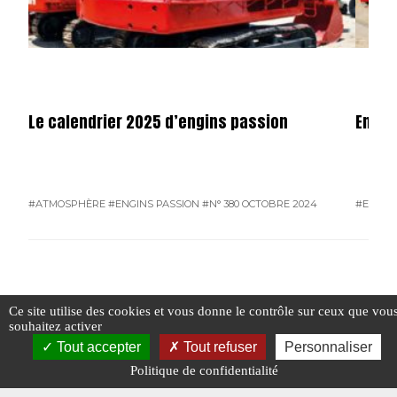
Le calendrier 2025 d’engins passion
Engin
#ATMOSPHÈRE
#ENGINS PASSION
#N° 380 OCTOBRE 2024
#ENGIN
#N° 380 OCTOBRE 2024
Ce site utilise des cookies et vous donne le contrôle sur ceux que vou
souhaitez activer
Tout accepter
Tout refuser
Personnaliser
Politique de confidentialité