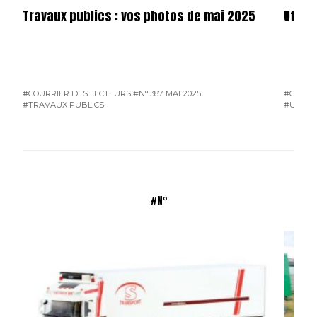
Travaux publics : vos photos de mai 2025
Utilit
#COURRIER DES LECTEURS
#N° 387 MAI 2025
#COURR
#TRAVAUX PUBLICS
#UTILIT
#N°