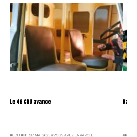
Le 46 CDU avance
Karos
#CDU
#N° 387 MAI 2025
#VOUS AVEZ LA PAROLE
#KAROS