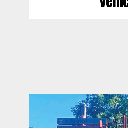
Véhic