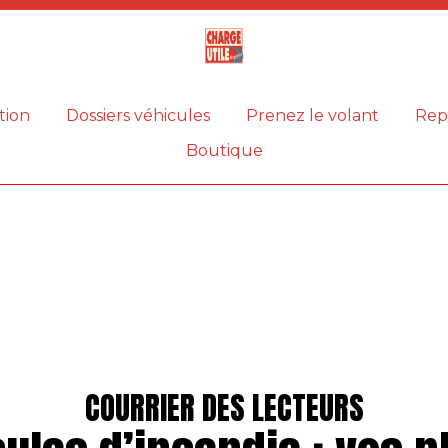
Magazine
Charge
utile
tion
Dossiers véhicules
Prenez le volant
Rep
Boutique
COURRIER DES LECTEURS