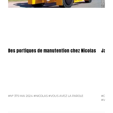
Des portiques de manutention chez Nicolas
Jamai
#N° 375 MAI 2024
#NICOLAS
#VOUS AVEZ LA PAROLE
#COURR
#VOUS 