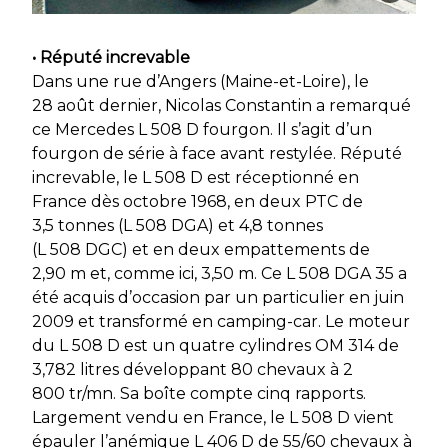
• Réputé increvable
Dans une rue d’Angers (Maine-et-Loire), le
28 août dernier, Nicolas Constantin a remarqué
ce Mercedes L 508 D fourgon. Il s’agit d’un
fourgon de série à face avant restylée. Réputé
increvable, le L 508 D est réceptionné en
France dès octobre 1968, en deux PTC de
3,5 tonnes (L 508 DGA) et 4,8 tonnes
(L 508 DGC) et en deux empattements de
2,90 m et, comme ici, 3,50 m. Ce L 508 DGA 35 a
été acquis d’occasion par un particulier en juin
2009 et transformé en camping-car. Le moteur
du L 508 D est un quatre cylindres OM 314 de
3,782 litres développant 80 chevaux à 2
800 tr/mn. Sa boîte compte cinq rapports.
Largement vendu en France, le L 508 D vient
épauler l’anémique L 406 D de 55/60 chevaux à