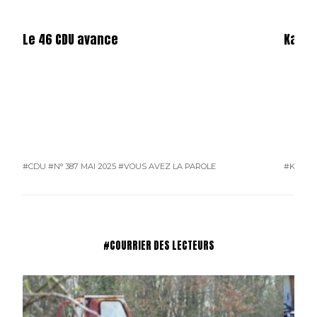
Le 46 CDU avance
Karos
#CDU
#N° 387 MAI 2025
#VOUS AVEZ LA PAROLE
#KAROS
#COURRIER DES LECTEURS