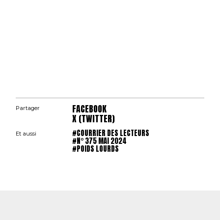
FACEBOOK
Partager
X (TWITTER)
#COURRIER DES LECTEURS
Et aussi
#N° 375 MAI 2024
#POIDS LOURDS