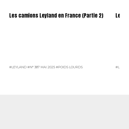
Les camions Leyland en France (Partie 2)
Les c
#LEYLAND
#N° 387 MAI 2025
#POIDS LOURDS
#LEYLA