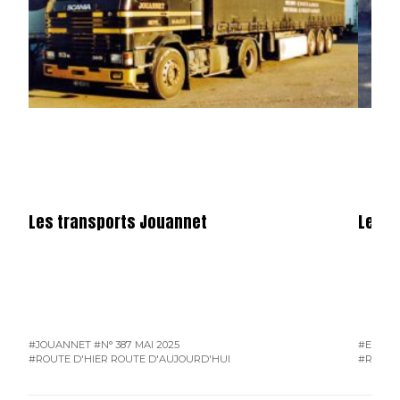
Les transports Jouannet
Les e
#JOUANNET
#N° 387 MAI 2025
#EAM
#
#ROUTE D'HIER ROUTE D'AUJOURD'HUI
#ROUTE