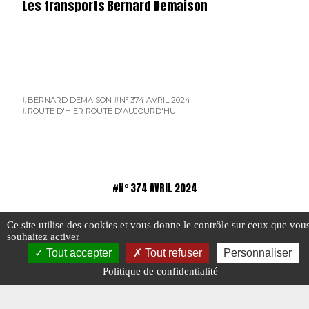
Les transports Bernard Demaison
#BERNARD DEMAISON
#N° 374 AVRIL 2024
#ROUTE D'HIER ROUTE D'AUJOURD'HUI
#N° 374 AVRIL 2024
Ce site utilise des cookies et vous donne le contrôle sur ceux que vou
souhaitez activer
Tout accepter
Tout refuser
Personnaliser
R
Politique de confidentialité