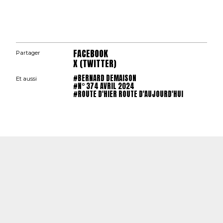
FACEBOOK
Partager
X (TWITTER)
#BERNARD DEMAISON
Et aussi
#N° 374 AVRIL 2024
#ROUTE D'HIER ROUTE D'AUJOURD'HUI