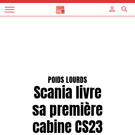
Panneau de gestion des cookies
Magazine
Charge
utile
POIDS LOURDS
Scania livre
sa première
cabine CS23