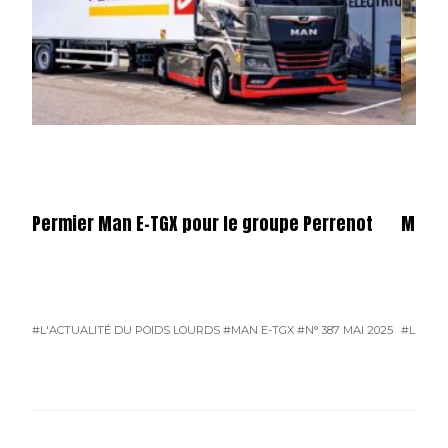
Permier Man E-TGX pour le groupe Perrenot
Merce
#L'ACTUALITÉ DU POIDS LOURDS
#MAN E-TGX
#N° 387 MAI 2025
#L'ACTU