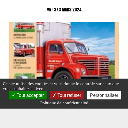
#N° 373 MARS 2024
Ce site utilise des cookies et vous donne le contrôle sur ceux que
vous souhaitez activer
Tout accepter
Tout refuser
Personnaliser
Politique de confidentialité
Charge Utile n° 373 de mars 2024
Charg
en fo