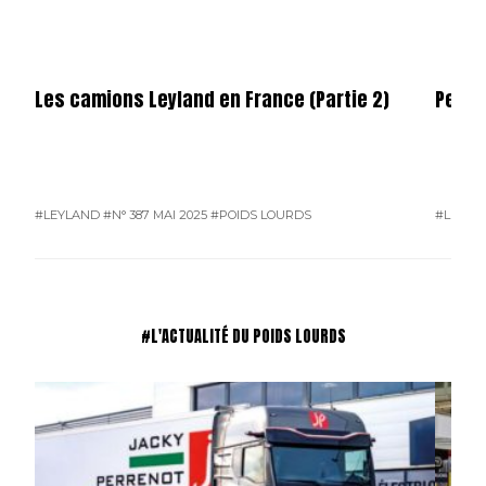
Les camions Leyland en France (Partie 2)
Permi
#LEYLAND
#N° 387 MAI 2025
#POIDS LOURDS
#L'ACTU
#L'ACTUALITÉ DU POIDS LOURDS