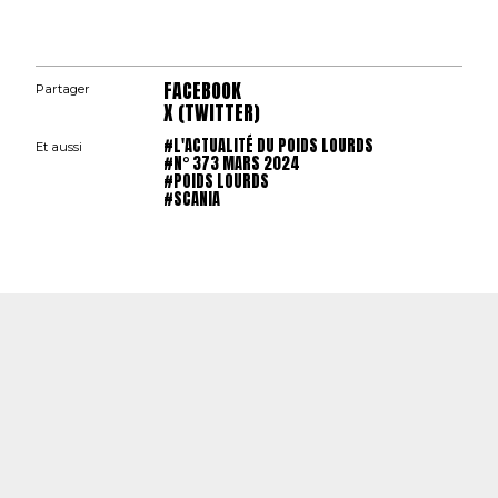
FACEBOOK
Partager
X (TWITTER)
#L'ACTUALITÉ DU POIDS LOURDS
Et aussi
#N° 373 MARS 2024
#POIDS LOURDS
#SCANIA